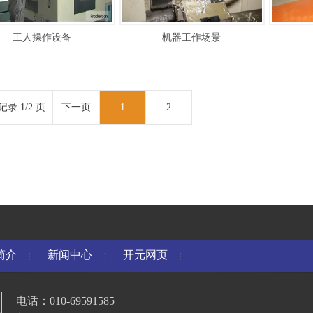
工人操作设备
机器工作场景
记录 1/2 页
下一页
1
2
简介
新闻中心
开元网页
_开元网
电话：010-69591585