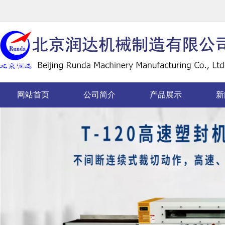
网站首页
公司简介
产品展示
新