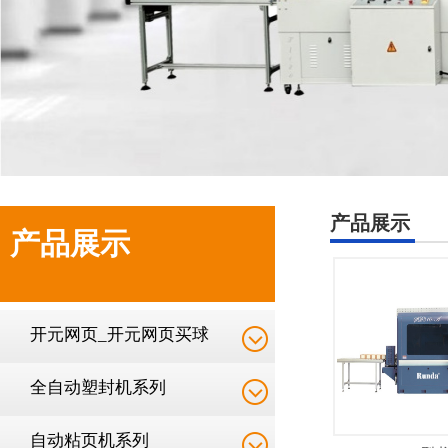
产品展示
产品展示
开元网页_开元网页买球
全自动塑封机系列
自动粘页机系列