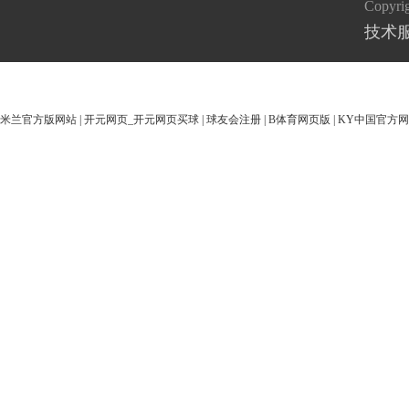
Copy
技术服
米兰官方版网站
|
开元网页_开元网页买球
|
球友会注册
|
B体育网页版
|
KY中国官方