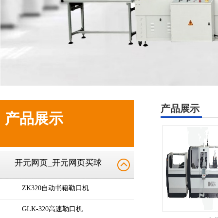
产品展示
产品展示
开元网页_开元网页买球
ZK320自动书籍勒口机
GLK-320高速勒口机