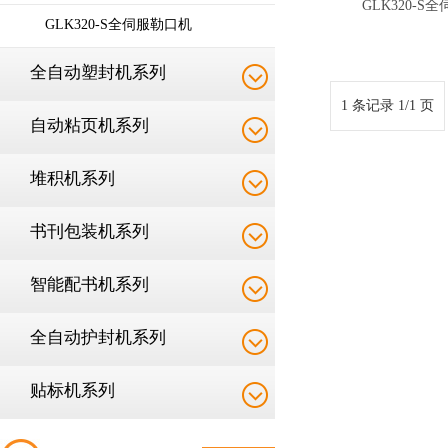
GLK320-S
GLK320-S全伺服勒口机
全自动塑封机系列
1 条记录 1/1 页
自动粘页机系列
堆积机系列
书刊包装机系列
智能配书机系列
全自动护封机系列
贴标机系列