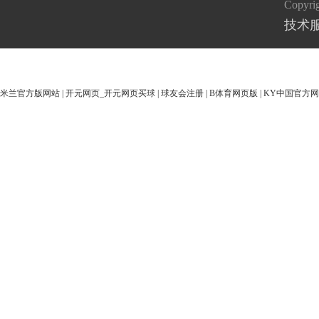
Copy
技术服
米兰官方版网站
|
开元网页_开元网页买球
|
球友会注册
|
B体育网页版
|
KY中国官方