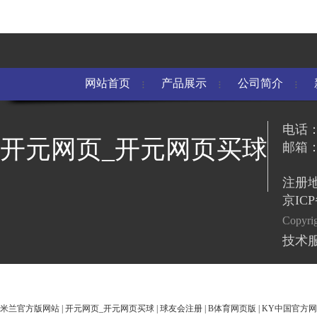
网站首页
产品展示
公司简介
电话：0
开元网页_开元网页买球
邮箱：R
bjr
注册地
京ICP
Copy
技术服
米兰官方版网站
|
开元网页_开元网页买球
|
球友会注册
|
B体育网页版
|
KY中国官方