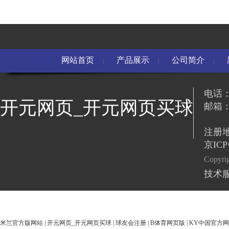
网站首页
产品展示
公司简介
电话：0
开元网页_开元网页买球
邮箱：R
bjr
注册地
京ICP
Copy
技术服
米兰官方版网站
|
开元网页_开元网页买球
|
球友会注册
|
B体育网页版
|
KY中国官方