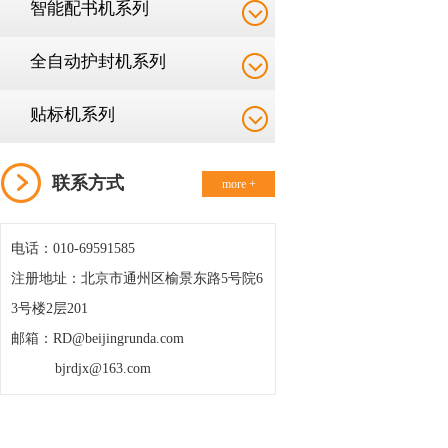
智能配书机系列
全自动护封机系列
贴标机系列
联系方式
more +
电话：010-69591585
注册地址：北京市通州区榆景东路5号院6
3号楼2层201
邮箱：RD@beijingrunda.com
bjrdjx@163.com