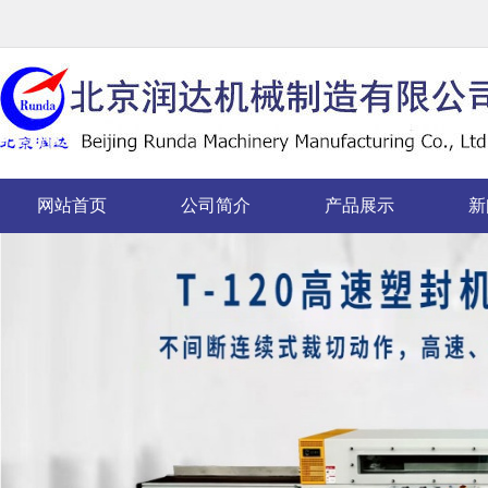
网站首页
公司简介
产品展示
新