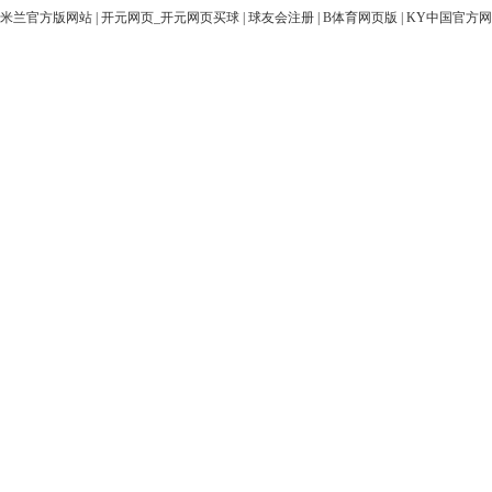
米兰官方版网站
|
开元网页_开元网页买球
|
球友会注册
|
B体育网页版
|
KY中国官方