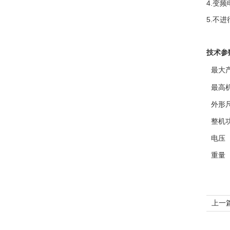
4.
变频
5.
不进
技术参
最大
最高
外形
整机
电压
重量
上一