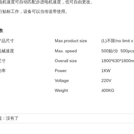
电机速度可自动匹配步进电机速度，也可自由更改
。
行贴标工作，设备可以当传送带使用
。
数
尺寸
Max
.product
size
(L)
不限
/no limit 
产品
机械速度
Max. speed
500
贴
/
分
500pcs
尺寸
Overall size
1800*630*1800
功率
Power
1KW
Voltage
220V
Weight
00KG
4
篇：没有了