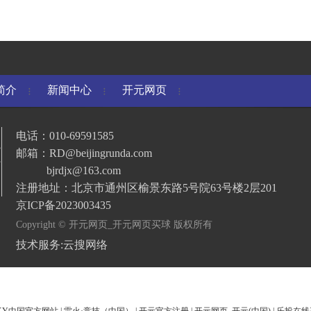
简介
新闻中心
开元网页
_开元网
电话：010-69591585
球
页买球
邮箱：RD@beijingrunda.com
bjrdjx@163.com
注册地址：北京市通州区榆景东路5号院63号楼2层201
京ICP备2023003435
Copyright © 开元网页_开元网页买球 版权所有
技术服务:
云搜网络