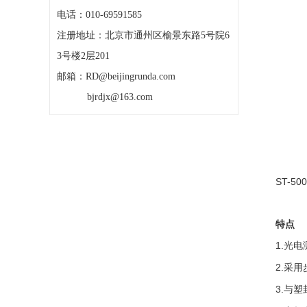
电话：010-69591585
注册地址：北京市通州区榆景东路5号院6
3号楼2层201
邮箱：RD@beijingrunda.com
bjrdjx@163.com
ST-500
特点
1.
光电
2.
采用
3.
与塑